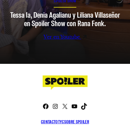
SPOILER SHOW
Tessa Ia, Denia Agalianu y Liliana Villaseñor
en Spoiler Show con Rana Fonk.
Ver en Youtube
Facebook
Instagram
X
YouTube
TikTok
CONTACTO
TYC
SOBRE SPOILER