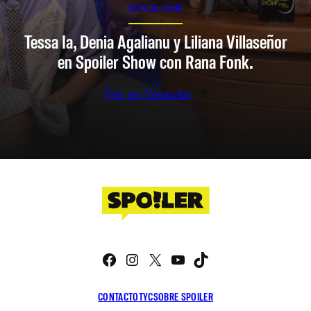
SPOILER SHOW
Tessa Ia, Denia Agalianu y Liliana Villaseñor
en Spoiler Show con Rana Fonk.
Ver en Youtube
Facebook
Instagram
X
YouTube
TikTok
CONTACTO
TYC
SOBRE SPOILER