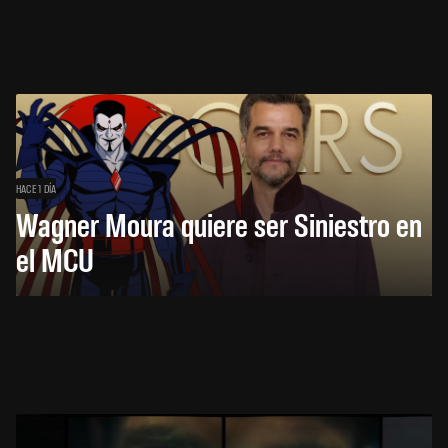
HACE 1 DÍA
Wagner Moura quiere ser Siniestro en
el MCU