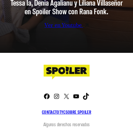
Tessa Ia, Denia Agalianu y Liliana Villaseñor
en Spoiler Show con Rana Fonk.
Ver en Youtube
Facebook
Instagram
X
YouTube
TikTok
CONTACTO
TYC
SOBRE SPOILER
Algunos derechos reservados