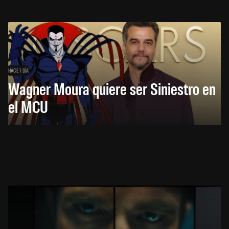
HACE 1 DÍA
Wagner Moura quiere ser Siniestro en
el MCU