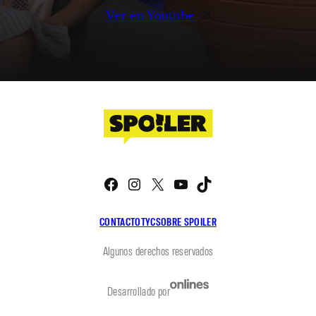
Ver en Youtube
Facebook
Instagram
X
YouTube
TikTok
CONTACTO
TYC
SOBRE SPOILER
Algunos derechos reservados
Desarrollado por