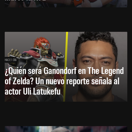
HACE 1 DÍA
¿Quién será Ganondorf en The Legend
of Zelda? Un nuevo reporte señala al
actor Uli Latukefu