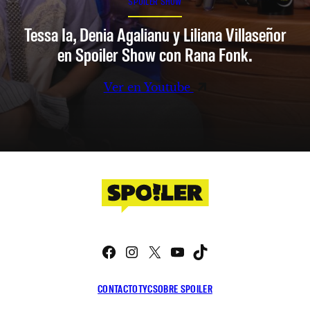
SPOILER SHOW
Tessa Ia, Denia Agalianu y Liliana Villaseñor
en Spoiler Show con Rana Fonk.
Ver en Youtube
Facebook
Instagram
X
YouTube
TikTok
CONTACTO
TYC
SOBRE SPOILER