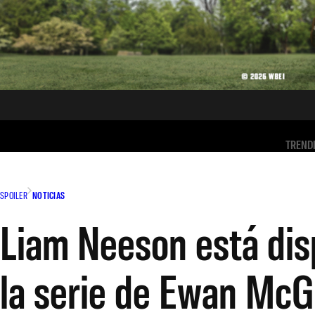
TREND
SPOILER
NOTICIAS
Liam Neeson está disp
la serie de Ewan McG