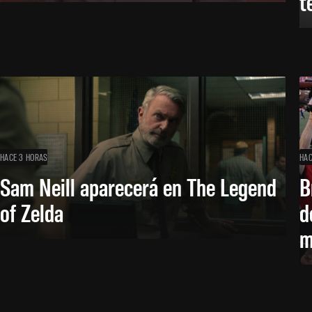
t
HACE 3 HORAS
HAC
Sam Neill aparecerá en The Legend
B
of Zelda
d
m