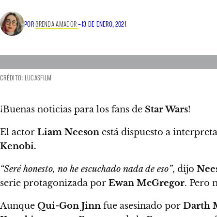
POR
BRENDA AMADOR
–
13 DE ENERO, 2021
CRÉDITO: LUCASFILM
¡Buenas noticias para los fans de
Star Wars
!
El actor
Liam Neeson
está dispuesto a interpret
Kenobi.
“Seré honesto, no he escuchado nada de eso”
, dijo
Nee
serie protagonizada por
Ewan McGregor
. Pero 
Aunque
Qui-Gon Jinn
fue asesinado por
Darth 