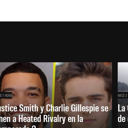
E 1 HORA
HACE 2
ustice Smith y Charlie Gillespie se
La 
nen a Heated Rivalry en la
de 