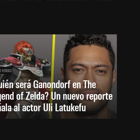
0 HORAS
uién será Ganondorf en The
end of Zelda? Un nuevo reporte
ala al actor Uli Latukefu