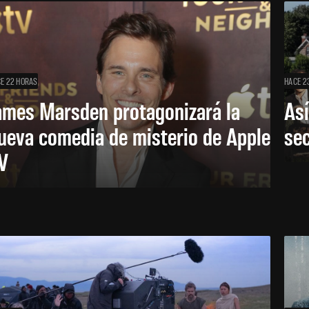
E 22 HORAS
HACE 2
ames Marsden protagonizará la
Así
ueva comedia de misterio de Apple
se
V