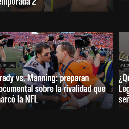
emporada 2
E 19 HORAS
HACE 2
rady vs. Manning: preparan
¿Q
ocumental sobre la rivalidad que
Leg
arcó la NFL
señ