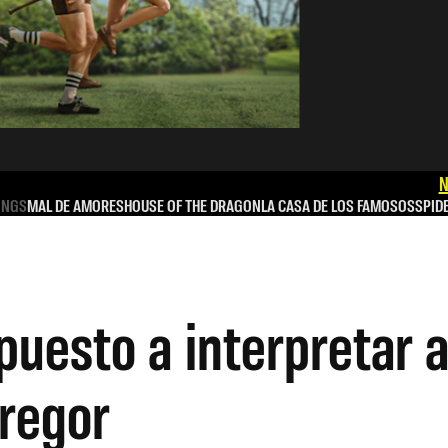
N
INGS
MAL DE AMORES
HOUSE OF THE DRAGON
LA CASA DE LOS FAMOSOS
SPID
uesto a interpretar a
regor