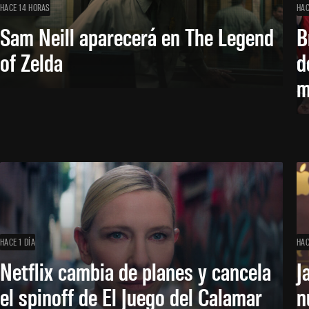
HACE 14 HORAS
HAC
Sam Neill aparecerá en The Legend
B
of Zelda
d
m
HACE 1 DÍA
HAC
Netflix cambia de planes y cancela
J
el spinoff de El Juego del Calamar
n