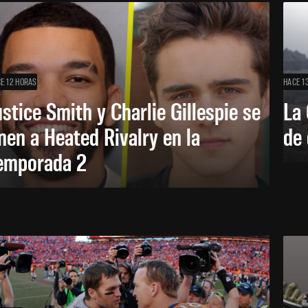
E 12 HORAS
HACE 1
ustice Smith y Charlie Gillespie se
La 
nen a Heated Rivalry en la
de 
emporada 2