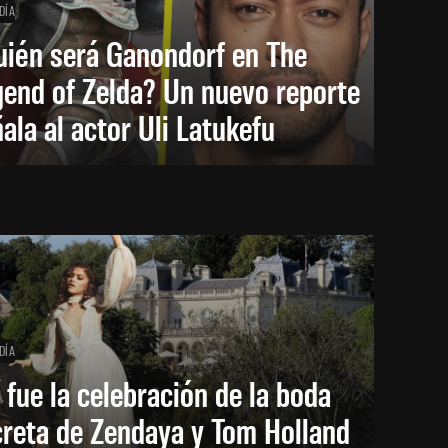
DÍA
uién será Ganondorf en The
end of Zelda? Un nuevo reporte
ala al actor Uli Latukefu
DÍA
 fue la celebración de la boda
creta de Zendaya y Tom Holland