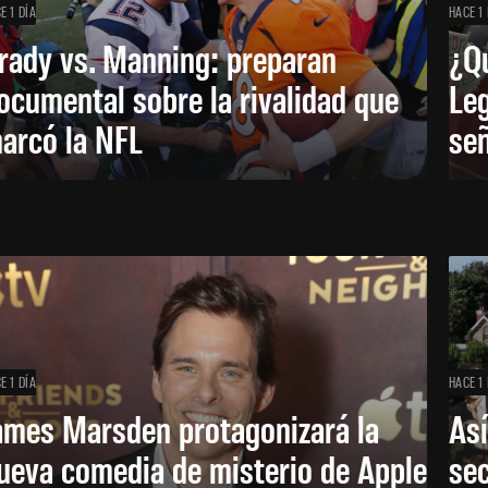
E 1 DÍA
HACE 1 
rady vs. Manning: preparan
¿Q
ocumental sobre la rivalidad que
Leg
arcó la NFL
señ
E 1 DÍA
HACE 1 
ames Marsden protagonizará la
Así
ueva comedia de misterio de Apple
se