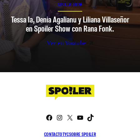
SPOILER SHOW
Tessa Ia, Denia Agalianu y Liliana Villaseñor
en Spoiler Show con Rana Fonk.
Ver en Youtube
Facebook
Instagram
X
YouTube
TikTok
CONTACTO
TYC
SOBRE SPOILER