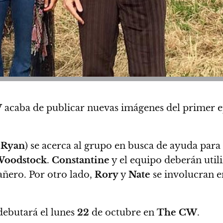
W
acaba de publicar nuevas imágenes del primer ep
 Ryan
) se acerca al grupo en busca de ayuda par
oodstock
.
Constantine
y el equipo deberán util
ñero. Por otro lado,
Rory
y
Nate
se involucran en
ebutará el lunes
22
de octubre en
The CW
.