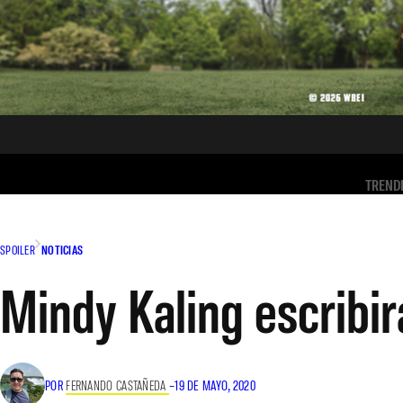
TREND
SPOILER
NOTICIAS
Mindy Kaling escribir
POR
FERNANDO CASTAÑEDA
–
19 DE MAYO, 2020