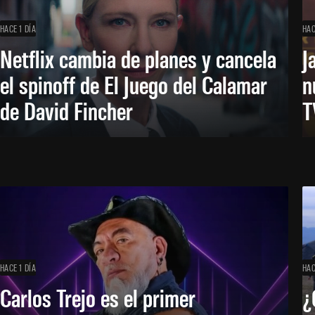
HACE 1 DÍA
HAC
Netflix cambia de planes y cancela
J
el spinoff de El Juego del Calamar
n
de David Fincher
T
HACE 1 DÍA
HAC
Carlos Trejo es el primer
¿