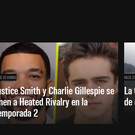
E 22 HORAS
HACE 2
ustice Smith y Charlie Gillespie se
La 
nen a Heated Rivalry en la
de 
emporada 2