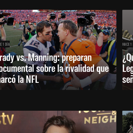
E 1 DÍA
HACE 1 
rady vs. Manning: preparan
¿Q
ocumental sobre la rivalidad que
Leg
arcó la NFL
señ