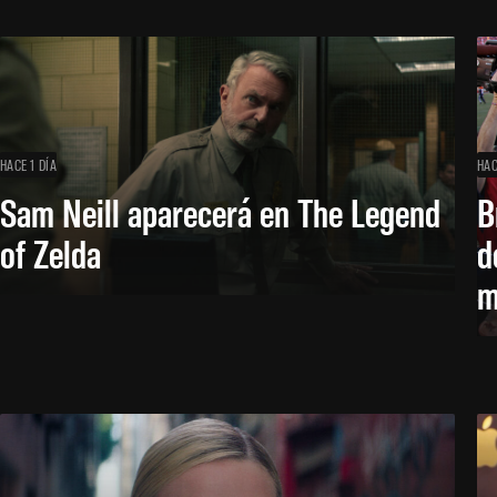
HACE 1 DÍA
HAC
Sam Neill aparecerá en The Legend
B
of Zelda
d
m