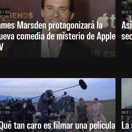
E 1 DÍA
HACE 1 
ames Marsden protagonizará la
Así
ueva comedia de misterio de Apple
se
V
E 1 DÍA
HACE 1 
Qué tan caro es filmar una película
La 