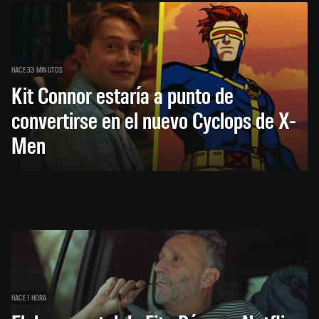
HACE 33 MINUTOS
Kit Connor estaría a punto de
convertirse en el nuevo Cyclops de X-
Men
HACE 1 HORA