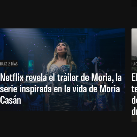
HACE 2 DÍAS
HAC
Netflix revela el tráiler de Moria, la
E
serie inspirada en la vida de Moria
t
Casán
d
d