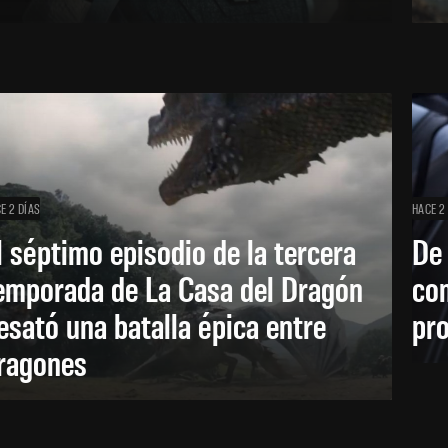
E 2 DÍAS
HACE 2
l séptimo episodio de la tercera
De
emporada de La Casa del Dragón
co
esató una batalla épica entre
pr
ragones