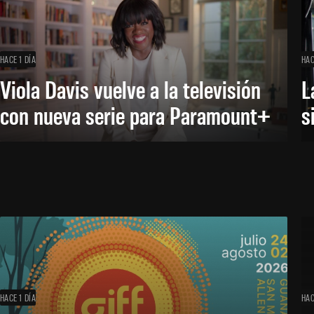
HACE 1 DÍA
HAC
Viola Davis vuelve a la televisión
L
con nueva serie para Paramount+
s
HACE 1 DÍA
HAC