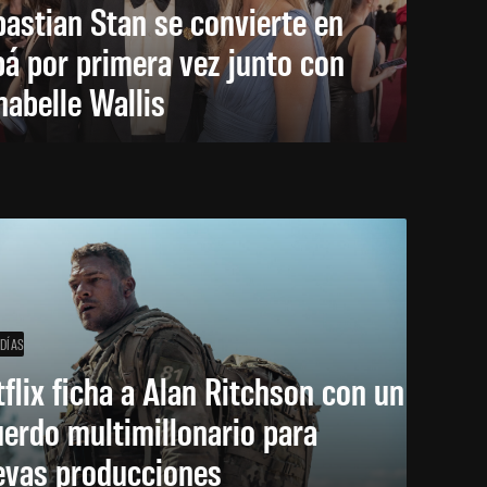
astian Stan se convierte en
á por primera vez junto con
abelle Wallis
 DÍAS
flix ficha a Alan Ritchson con un
erdo multimillonario para
evas producciones