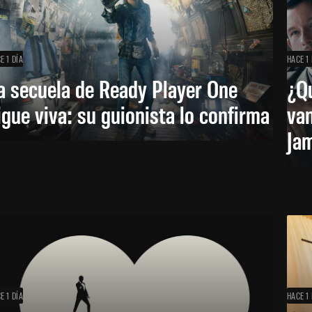
E 1 DÍA
HACE 1 
a secuela de Ready Player One
¿Qu
igue viva: su guionista lo confirma
van
Ja
E 1 DÍA
HACE 1 