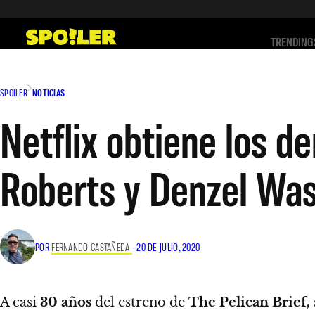
Saltar
al
TRENDING
contenido
SPOILER
NOTICIAS
Netflix obtiene los de
Roberts y Denzel Wa
POR
FERNANDO CASTAÑEDA
–
20 DE JULIO, 2020
A casi
30 años
del estreno de
The Pelican Brief,