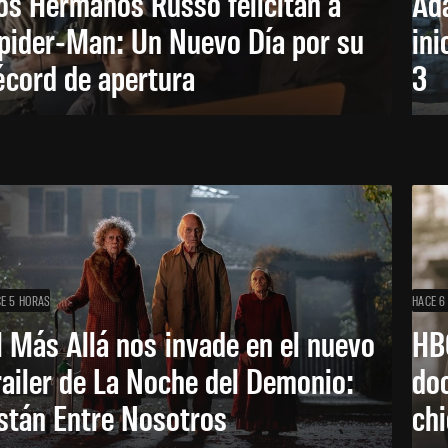
os Hermanos Russo felicitan a
Ada
pider-Man: Un Nuevo Día por su
ini
écord de apertura
3
E 5 HORAS
HACE 6
l Más Allá nos invade en el nuevo
HB
railer de La Noche del Demonio:
do
stán Entre Nosotros
ch