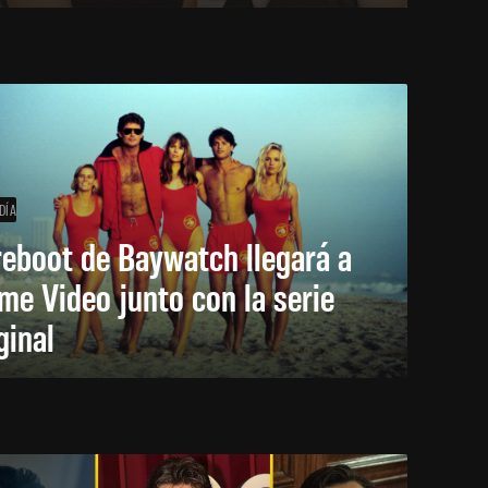
DÍA
reboot de Baywatch llegará a
me Video junto con la serie
ginal