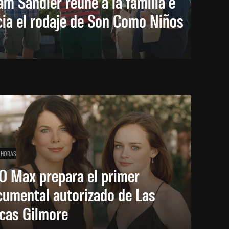
m Sandler reúne a la familia e
cia el rodaje de Son Como Niños
 HORAS
O Max prepara el primer
cumental autorizado de Las
icas Gilmore