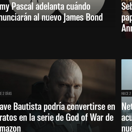
my Pascal adelanta cuándo
Seb
nunciarán al nuevo James Bond
pap
Ann
E 2 DÍAS
HACE 2
ave Bautista podría convertirse en
Net
ratos en la serie de God of War de
acu
mazon
nu