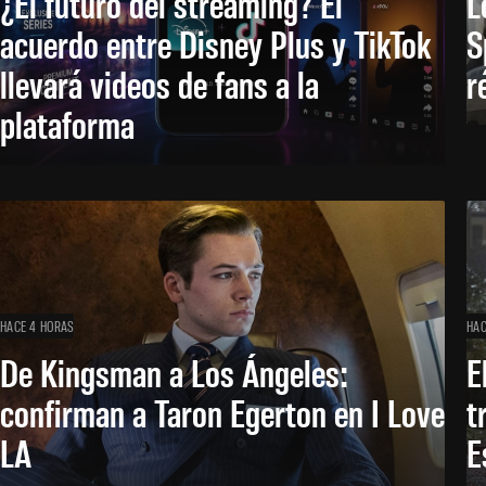
¿El futuro del streaming? El
L
acuerdo entre Disney Plus y TikTok
S
llevará videos de fans a la
r
plataforma
HACE 4 HORAS
HAC
De Kingsman a Los Ángeles:
E
confirman a Taron Egerton en I Love
t
LA
E