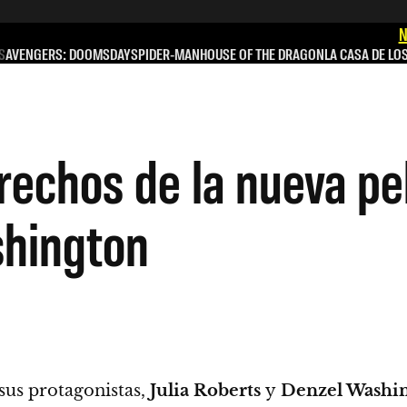
N
S
AVENGERS: DOOMSDAY
SPIDER-MAN
HOUSE OF THE DRAGON
LA CASA DE LO
rechos de la nueva pel
shington
sus protagonistas,
Julia Roberts
y
Denzel Washi