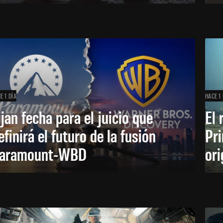
E 1 DÍA
HACE 1 
ijan fecha para el juicio que
El 
efinirá el futuro de la fusión
Pri
aramount-WBD
ori