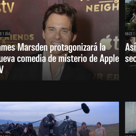
E 1 DÍA
HACE 1 
ames Marsden protagonizará la
Así
ueva comedia de misterio de Apple
se
V