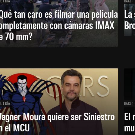
E 1 DÍA
HACE 1 
Qué tan caro es filmar una película
La 
ompletamente con cámaras IMAX
Bro
e 70 mm?
E 1 DÍA
HACE 1 
agner Moura quiere ser Siniestro
El 
n el MCU
mue