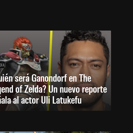
DÍA
uién será Ganondorf en The
end of Zelda? Un nuevo reporte
ala al actor Uli Latukefu