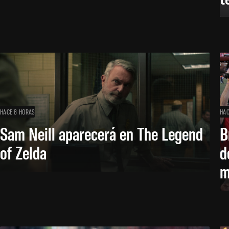
HACE 8 HORAS
HAC
Sam Neill aparecerá en The Legend
B
of Zelda
d
m