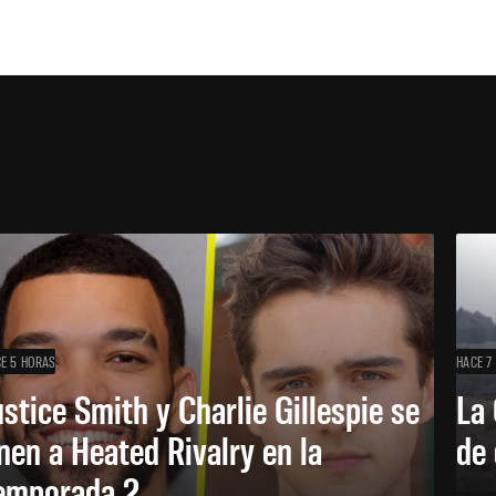
E 5 HORAS
HACE 7
ustice Smith y Charlie Gillespie se
La 
nen a Heated Rivalry en la
de 
emporada 2