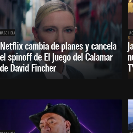
HACE 1 DÍA
HAC
Netflix cambia de planes y cancela
J
el spinoff de El Juego del Calamar
n
de David Fincher
T