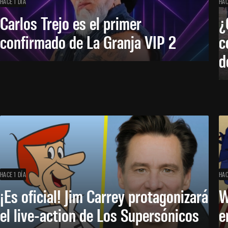
HACE 1 DÍA
HAC
Carlos Trejo es el primer
¿
confirmado de La Granja VIP 2
c
d
HACE 1 DÍA
HAC
¡Es oficial! Jim Carrey protagonizará
W
el live-action de Los Supersónicos
e