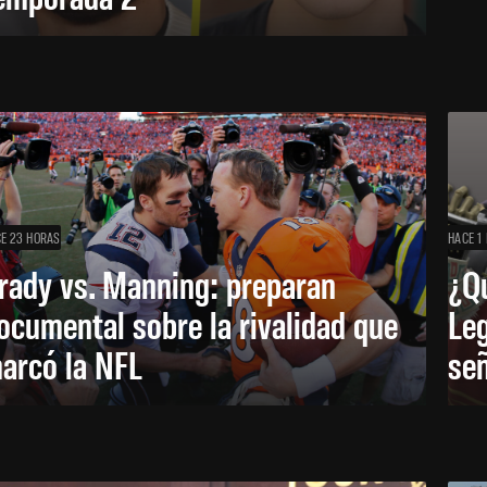
E 23 HORAS
HACE 1 
rady vs. Manning: preparan
¿Q
ocumental sobre la rivalidad que
Leg
arcó la NFL
señ