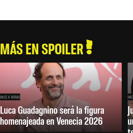
MÁS EN SPOILER
HACE 4 HORAS
HAC
Luca Guadagnino será la figura
J
homenajeada en Venecia 2026
u
t