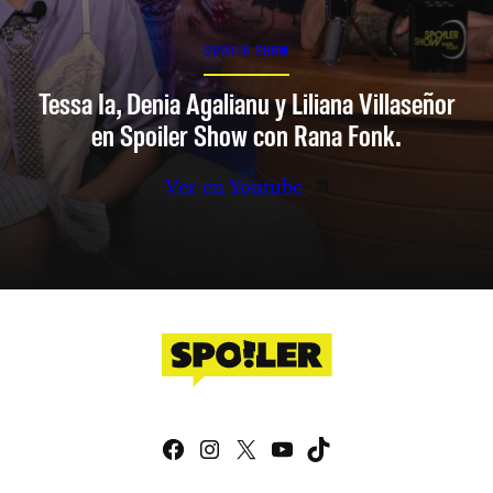
SPOILER SHOW
Tessa Ia, Denia Agalianu y Liliana Villaseñor
en Spoiler Show con Rana Fonk.
Ver en Youtube
Facebook
Instagram
X
YouTube
TikTok