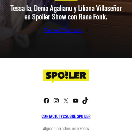
Tessa Ia, Denia Agalianu y Liliana Villaseñor
en Spoiler Show con Rana Fonk.
Ver en Youtube
Facebook
Instagram
X
YouTube
TikTok
CONTACTO
TYC
SOBRE SPOILER
Algunos derechos reservados