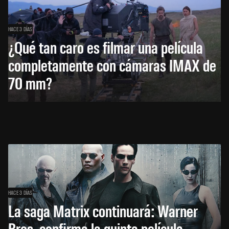
HACE 3 DÍAS
¿Qué tan caro es filmar una película
completamente con cámaras IMAX de
70 mm?
HACE 3 DÍAS
La saga Matrix continuará: Warner
Bros. confirma la quinta película