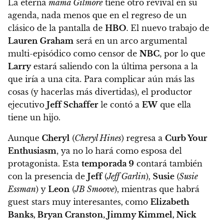
La eterna
mamá Gilmore
tiene otro revival en su
agenda, nada menos que en el regreso de un
clásico de la pantalla de
HBO
. El nuevo trabajo de
Lauren Graham
será
en un arco argumental
multi-episódico como censor de
NBC
, por lo que
Larry
estará saliendo con la última persona a la
que iría a una cita
. Para complicar aún más las
cosas (y hacerlas más divertidas), el productor
ejecutivo
Jeff Schaffer
le contó a
EW
que ella
tiene un hijo.
Aunque
Cheryl
(
Cheryl Hines
) regresa a
Curb Your
Enthusiasm
, ya no lo hará como esposa del
protagonista. Esta
temporada 9
contará también
con la presencia de
Jeff
(
Jeff Garlin
),
Susie
(
Susie
Essman
) y
Leon
(
JB Smoove
), mientras que habrá
guest stars muy interesantes, como
Elizabeth
Banks, Bryan Cranston, Jimmy Kimmel, Nick