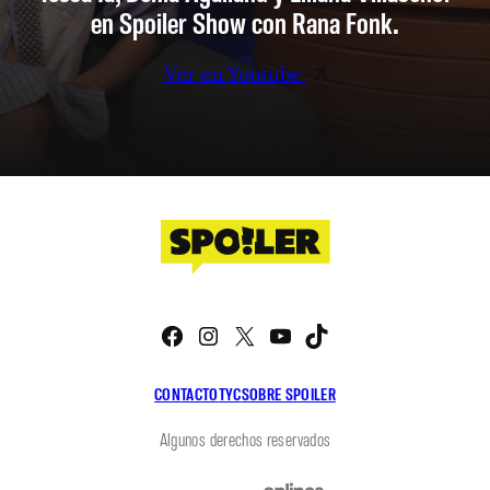
en Spoiler Show con Rana Fonk.
Ver en Youtube
Facebook
Instagram
X
YouTube
TikTok
CONTACTO
TYC
SOBRE SPOILER
Algunos derechos reservados