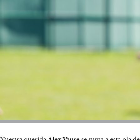
Nuestra querida
Alex Vause
se suma a esta ola d