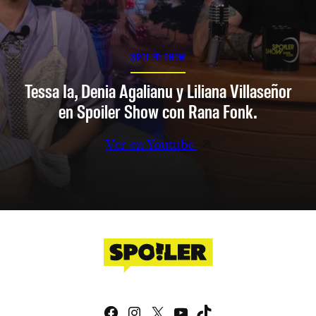
SPOILER SHOW
Tessa Ia, Denia Agalianu y Liliana Villaseñor
en Spoiler Show con Rana Fonk.
Ver en Youtube
Facebook
Instagram
X
YouTube
TikTok