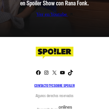
en Spoiler Show con Rana Fonk.
Ver en Youtube
Facebook
Instagram
X
YouTube
TikTok
CONTACTO
TYC
SOBRE SPOILER
Algunos derechos reservados