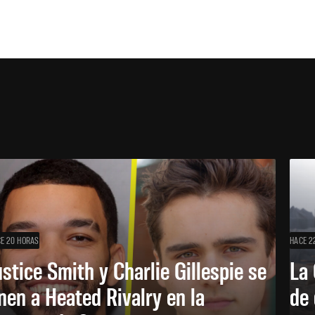
E 20 HORAS
HACE 2
ustice Smith y Charlie Gillespie se
La 
nen a Heated Rivalry en la
de 