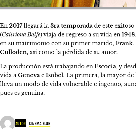
En
2017
llegará la
3ra temporada
de este exitos
(
Caitriona Balfe
) viaja de regreso a su vida en
1948
en su matrimonio con su primer marido,
Frank
.
Culloden
, así como la pérdida de su amor.
La producción está trabajando en
Escocia
, y des
vida a
Geneva
e
Isobel
. La primera, la mayor de
lleva un modo de vida vulnerable e ingenuo, au
pues es genuina.
CINEMA FLOR
AUTOR