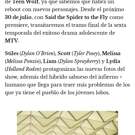
de
Teen Wolf
, ya que sabemos que habrá un
reboot con nuevos personajes. Desde el próximo
30 de julio
, con
Said the Spider to the Fly
como
premiere, transitaremos el tramo final de la sexta
temporada del exitoso drama adolescente de
MTV
.
Stiles
(
Dylan O’Brien
)
, Scott
(
Tyler Posey
)
, Melissa
(
Melissa Ponzio
)
, Liam
(
Dylan Sprayberry
) y
Lydia
(
Holland Roden
) protagonizan las nuevas fotos del
show, además del híbrido sabueso del infierno +
humano que llega para traer más problemas de los
que ya tiene el pueblo de los jóvenes lobos.