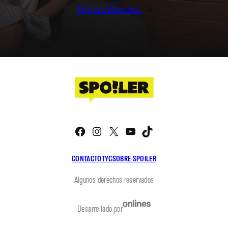
Ver en Youtube
Facebook
Instagram
X
YouTube
TikTok
CONTACTO
TYC
SOBRE SPOILER
Algunos derechos reservados
Desarrollado por