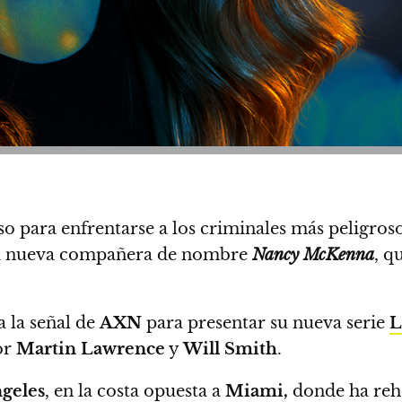
so para enfrentarse a los criminales más peligros
na nueva compañera de nombre
Nancy McKenna
, q
a la señal de
AXN
para presentar su nueva serie
L
or
Martin Lawrence
y
Will Smith
.
geles
, en la costa opuesta a
Miami,
donde ha reh