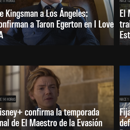
E 11 HORAS
HACE 1
e Kingsman a Los Ángeles:
El 
onfirman a Taron Egerton en I Love
tra
A
Es
E 14 HORAS
HACE 1 
isney+ confirma la temporada
Fij
inal de El Maestro de la Evasión
def