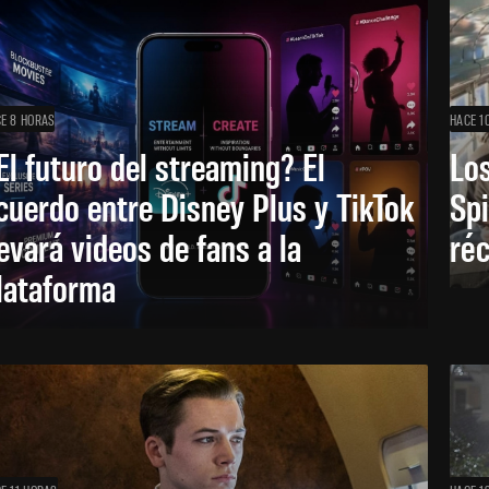
E 8 HORAS
HACE 1
El futuro del streaming? El
Los
cuerdo entre Disney Plus y TikTok
Sp
levará videos de fans a la
réc
lataforma