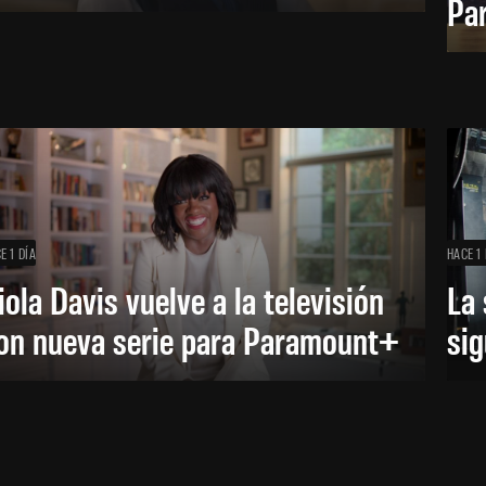
Pa
E 1 DÍA
HACE 1 
iola Davis vuelve a la televisión
La 
on nueva serie para Paramount+
sig