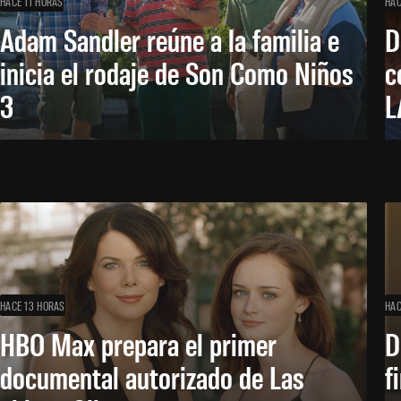
HACE 11 HORAS
HAC
Adam Sandler reúne a la familia e
D
inicia el rodaje de Son Como Niños
c
3
L
HACE 13 HORAS
HAC
HBO Max prepara el primer
D
documental autorizado de Las
f