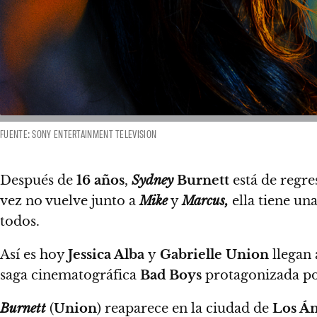
FUENTE: SONY ENTERTAINMENT TELEVISION
Después de
16 años
,
Sydney
Burnett
está de regre
vez no vuelve junto a
Mike
y
Marcus,
ella tiene u
todos.
Así es hoy
Jessica Alba
y
Gabrielle Union
llegan 
saga cinematográfica
Bad Boys
protagonizada p
Burnett
(
Union
) reaparece en la ciudad de
Los Án