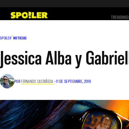
Saltar
al
TRENDING
contenido
SPOILER
NOTICIAS
Jessica Alba y Gabrie
POR
FERNANDO CASTAÑEDA
–
11 DE SEPTIEMBRE, 2019