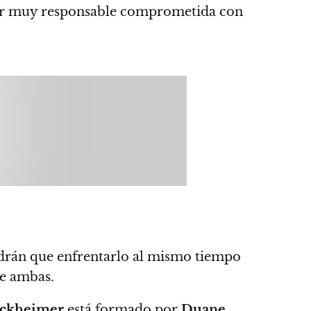
er muy responsable comprometida con
endrán que enfrentarlo al mismo tiempo
de ambas.
uckheimer
está formado por
Duane