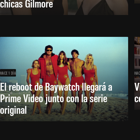
chicas Gilmore
HACE 1 DÍA
HAC
El reboot de Baywatch llegará a
V
Prime Video junto con la serie
c
original