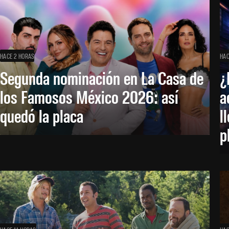
HACE 2 HORAS
HAC
Segunda nominación en La Casa de
¿
los Famosos México 2026: así
a
quedó la placa
l
p