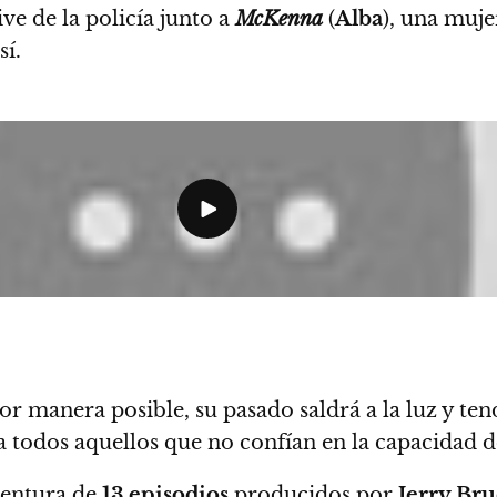
ve de la policía junto a
McKenna
(
Alba
), una muj
sí.
ejor manera posible,
su pasado saldrá a la luz y t
a todos aquellos que no confían en la capacidad 
entura de
13 episodios
producidos por
Jerry Br