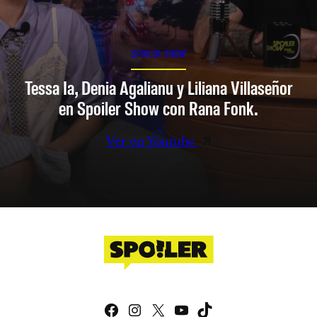
SPOILER SHOW
Tessa Ia, Denia Agalianu y Liliana Villaseñor
en Spoiler Show con Rana Fonk.
Ver en Youtube
Facebook
Instagram
X
YouTube
TikTok