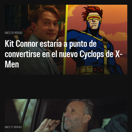
HACE 10 HORAS
Kit Connor estaría a punto de
convertirse en el nuevo Cyclops de X-
Men
HACE 11 HORAS