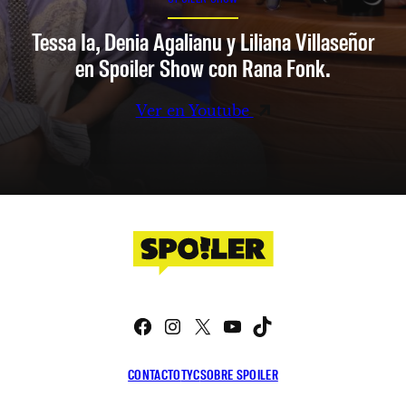
Tessa Ia, Denia Agalianu y Liliana Villaseñor
en Spoiler Show con Rana Fonk.
Ver en Youtube
Facebook
Instagram
X
YouTube
TikTok
CONTACTO
TYC
SOBRE SPOILER