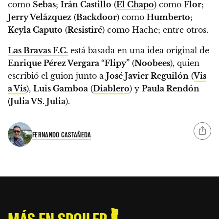
como
Sebas
;
Irán Castillo
(
El Chapo
) como
Flor
;
Jerry Velázquez
(
Backdoor
) como
Humberto
;
Keyla Caputo
(
Resistiré
) como Hache; entre otros.
Las Bravas F.C.
está basada en una idea original de
Enrique Pérez Vergara “Flipy”
(
Noobees
), quien
escribió el guion junto a
José Javier Reguilón
(
Vis
a Vis
),
Luis Gamboa
(
Diablero
) y
Paula Rendón
(
Julia VS. Julia
).
FERNANDO CASTAÑEDA
MÁS EN SPOILER