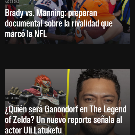
HACE 3 DÍAS
Brady vs. Manning: preparan
documental sobre la rivalidad que
marcó la NFL
HACE 3 DÍAS
¿Quién será Ganondorf en The Legend
of Zelda? Un nuevo reporte señala al
actor Uli Latukefu