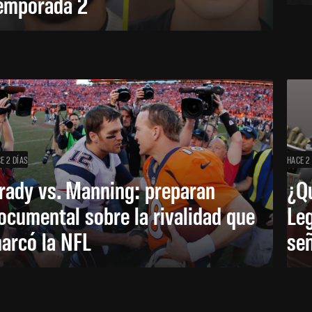
emporada 2
E 2 DÍAS
HACE 2
rady vs. Manning: preparan
¿Q
ocumental sobre la rivalidad que
Leg
arcó la NFL
señ