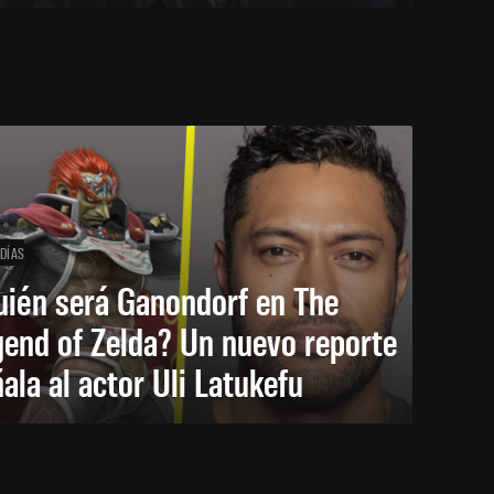
 DÍAS
uién será Ganondorf en The
end of Zelda? Un nuevo reporte
ala al actor Uli Latukefu