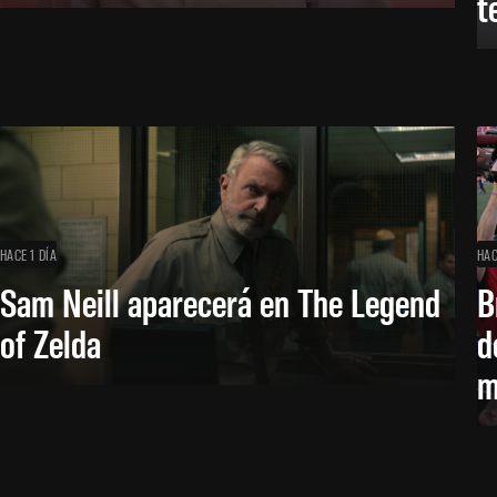
t
HACE 1 DÍA
HAC
Sam Neill aparecerá en The Legend
B
of Zelda
d
m