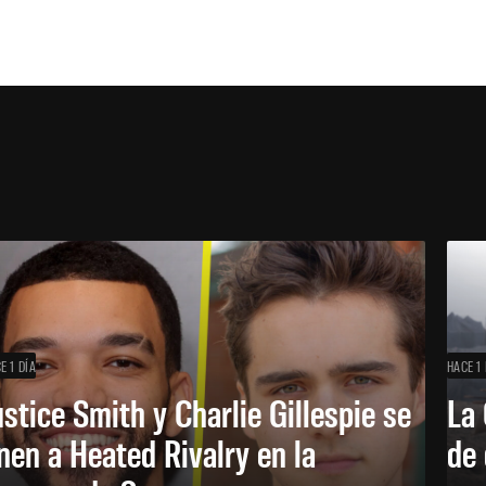
E 1 DÍA
HACE 1 
ustice Smith y Charlie Gillespie se
La 
nen a Heated Rivalry en la
de 