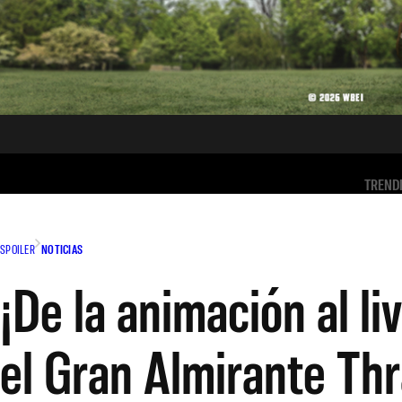
TREND
SPOILER
NOTICIAS
¡De la animación al l
el Gran Almirante Th