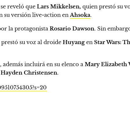
,
se reveló que
Lars Mikkelsen,
quien prestó su v
en su versión live-action en
Ahsoka
.
or la protagonista
Rosario Dawson
. Sin embargo
 prestó su voz al droide
Huyang
en
Star Wars: T
, además incluirá en su elenco a
Mary Elizabeth 
y
Hayden Christensen
.
109510754305?s=20