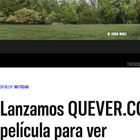
TREND
SPOILER
NOTICIAS
Lanzamos QUEVER.COM
película para ver