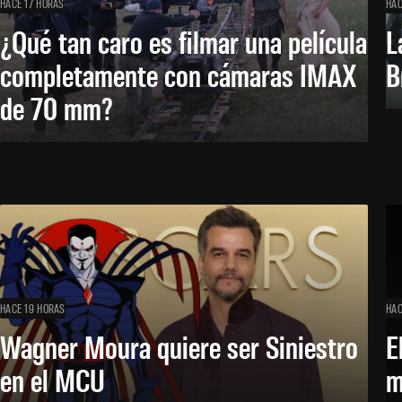
HACE 17 HORAS
HAC
¿Qué tan caro es filmar una película
L
completamente con cámaras IMAX
B
de 70 mm?
HACE 19 HORAS
HAC
Wagner Moura quiere ser Siniestro
E
en el MCU
m