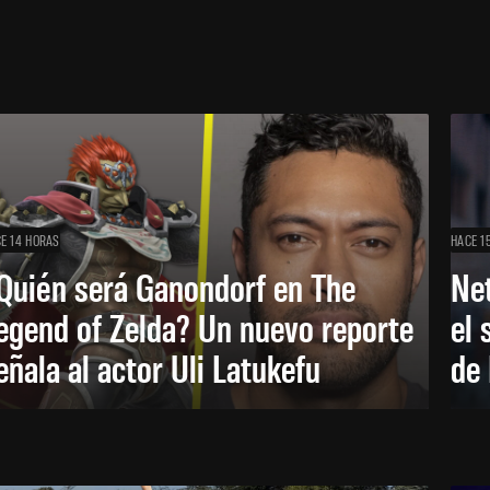
E 14 HORAS
HACE 1
Quién será Ganondorf en The
Net
egend of Zelda? Un nuevo reporte
el 
eñala al actor Uli Latukefu
de 