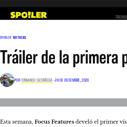
Saltar
al
TREND
contenido
SPOILER
NOTICIAS
Tráiler de la primera 
POR
FERNANDO CASTAÑEDA
–
24 DE DICIEMBRE, 2020
Esta semana,
Focus Features
develó el primer vi