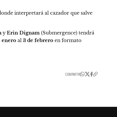
onde interpretará al cazador que salve
m
y
Erin Dignam
(Submergence)
tendrá
e enero
al
3 de febrero
en formato
COMPARTIR