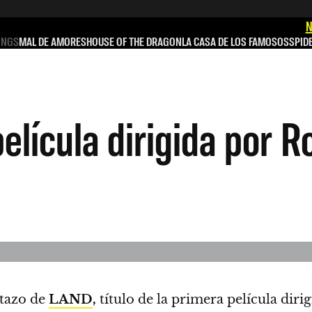
N
INGS
MAL DE AMORES
HOUSE OF THE DRAGON
LA CASA DE LOS FAMOSOS
SPID
película dirigida por 
stazo de
LAND
,
título de la primera película dir