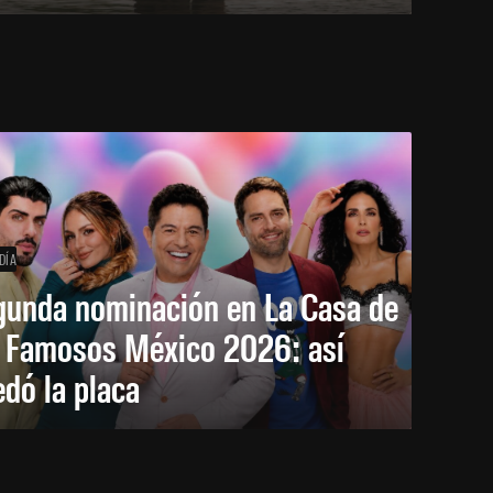
DÍA
gunda nominación en La Casa de
s Famosos México 2026: así
dó la placa