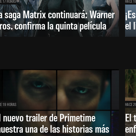
E 17 HORAS
HACE 1
a saga Matrix continuará: Warner
¡Es
ros. confirma la quinta película
el 
E 19 HORAS
HACE 2
l nuevo trailer de Primetime
El 
uestra una de las historias más
enf