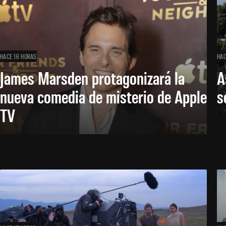
HACE 16 HORAS
HAC
James Marsden protagonizará la
A
nueva comedia de misterio de Apple
s
TV