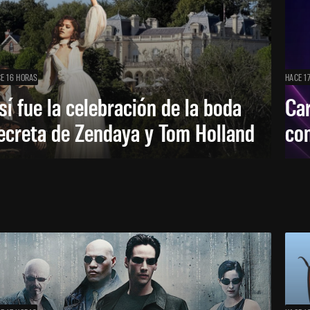
E 16 HORAS
HACE 1
sí fue la celebración de la boda
Car
ecreta de Zendaya y Tom Holland
con