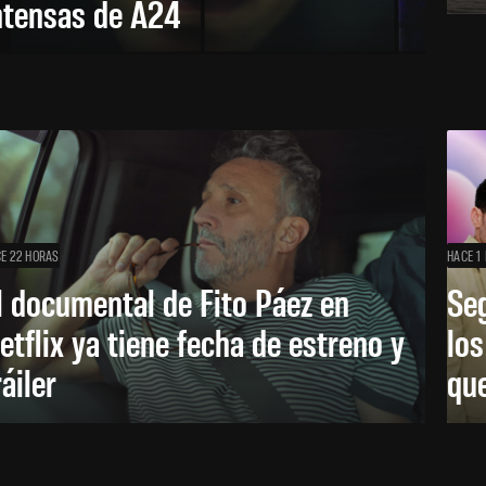
ntensas de A24
E 22 HORAS
HACE 1 
l documental de Fito Páez en
Se
etflix ya tiene fecha de estreno y
lo
ráiler
que