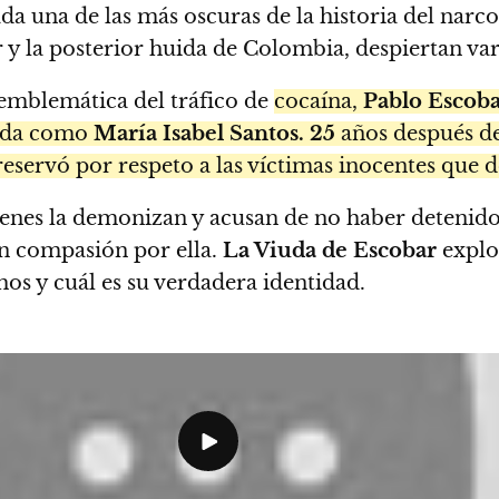
a una de las más oscuras de la historia del narcot
y la posterior huida de Colombia, despiertan vari
 emblemática del tráfico de
cocaína,
Pablo Escob
cida como
María Isabel Santos.
25
años después d
ervó por respeto a las víctimas inocentes que dej
nes la demonizan y acusan de no haber detenido 
en compasión por ella.
La Viuda de Escobar
explo
os y cuál es su verdadera identidad.