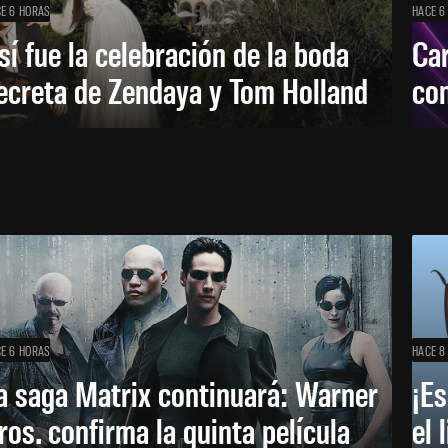
E 6 HORAS
HACE 6
sí fue la celebración de la boda
Car
ecreta de Zendaya y Tom Holland
con
E 6 HORAS
HACE 8
a saga Matrix continuará: Warner
¡Es
ros. confirma la quinta película
el 