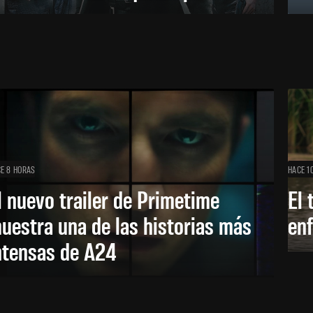
E 8 HORAS
HACE 1
l nuevo trailer de Primetime
El 
uestra una de las historias más
enf
ntensas de A24