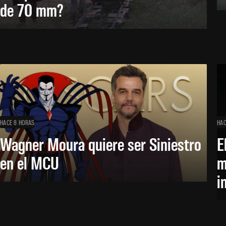
de 70 mm?
HACE 8 HORAS
HAC
Wagner Moura quiere ser Siniestro
E
en el MCU
m
i