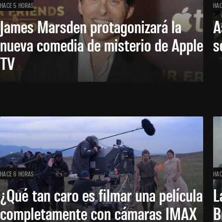
HACE 5 HORAS
HAC
James Marsden protagonizará la
A
nueva comedia de misterio de Apple
s
TV
HACE 6 HORAS
HAC
¿Qué tan caro es filmar una película
L
completamente con cámaras IMAX
B