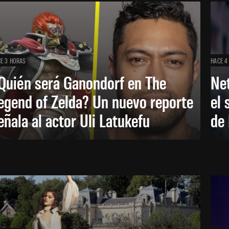
E 3 HORAS
HACE 4
Quién será Ganondorf en The
Net
egend of Zelda? Un nuevo reporte
el 
eñala al actor Uli Latukefu
de 