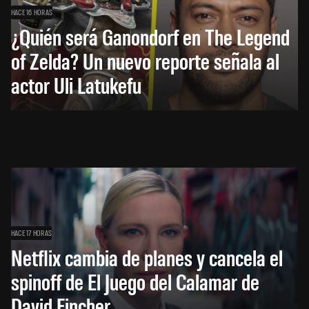
HACE 16 HORAS
¿Quién será Ganondorf en The Legend
of Zelda? Un nuevo reporte señala al
actor Uli Latukefu
HACE 17 HORAS
Netflix cambia de planes y cancela el
spinoff de El Juego del Calamar de
David Fincher