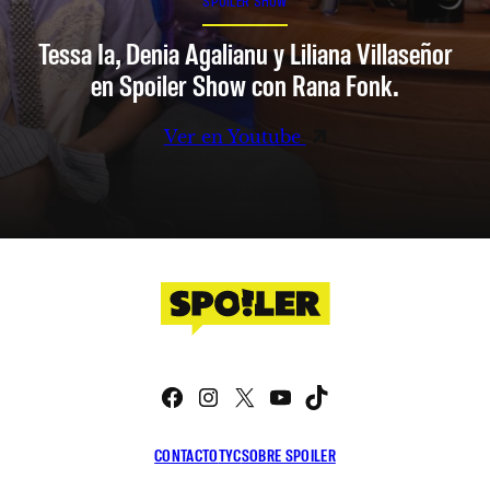
SPOILER SHOW
Tessa Ia, Denia Agalianu y Liliana Villaseñor
en Spoiler Show con Rana Fonk.
Ver en Youtube
Facebook
Instagram
X
YouTube
TikTok
CONTACTO
TYC
SOBRE SPOILER