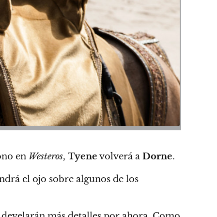
rono en
Westeros
,
Tyene
volverá a
Dorne
.
drá el ojo sobre algunos de los
 develarán más detalles por ahora. Como