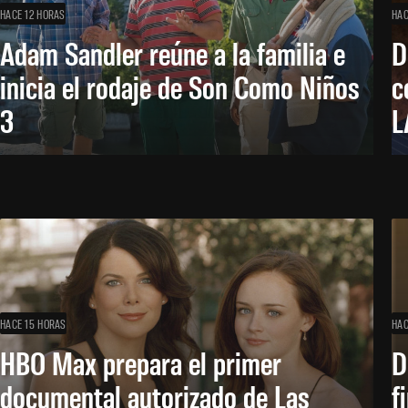
HACE 12 HORAS
HAC
Adam Sandler reúne a la familia e
D
inicia el rodaje de Son Como Niños
c
3
L
HACE 15 HORAS
HAC
HBO Max prepara el primer
D
documental autorizado de Las
f