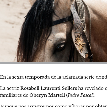
En la
sexta temporada
de la aclamada serie donde
La actriz
Rosabell Laurenti Sellers
ha revelado 
familiares de
Oberyn Martell
(
Pedro Pascal
).
Aunque nos arrastremos como víboras por obtene