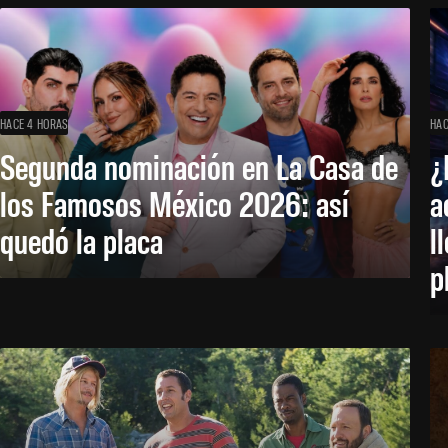
HACE 4 HORAS
HAC
Segunda nominación en La Casa de
¿
los Famosos México 2026: así
a
quedó la placa
l
p