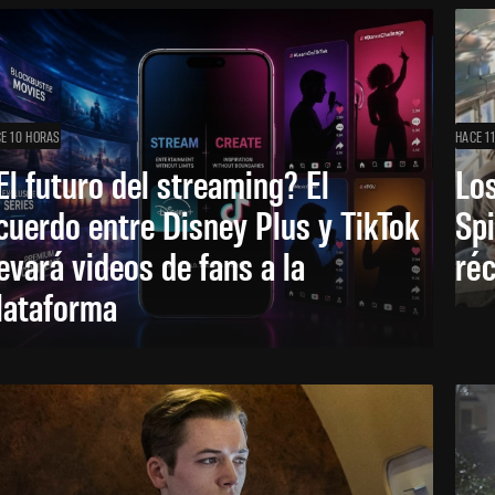
E 10 HORAS
HACE 1
El futuro del streaming? El
Los
cuerdo entre Disney Plus y TikTok
Sp
levará videos de fans a la
réc
lataforma