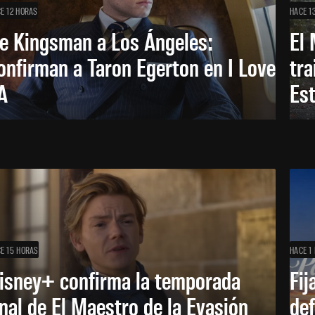
E 12 HORAS
HACE 1
e Kingsman a Los Ángeles:
El 
onfirman a Taron Egerton en I Love
tra
A
Es
E 15 HORAS
HACE 1 
isney+ confirma la temporada
Fij
inal de El Maestro de la Evasión
def