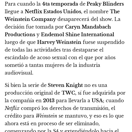
Para cuando la
4ta temporada
de
Peaky Blinders
llegue a
Netflix Estados Unidos
, el nombre
The
Weinstein Company
desaparecerá del show. La
decisión fue tomada por
Caryn Mandabach
Productions
y
Endemol Shine International
luego de que
Harvey Weinstein
fuese suspendido
de todas las actividades tras destaparse el
escándalo de acoso sexual con el que por años
sometió a tantas mujeres de la industria
audiovisual.
Si bien la serie de
Steven Knight
no es una
producción original de
TWC
, sí fue adquirida por
la compañía en
2013
para llevarla a
USA
; cuando
Netflix
compró los derechos de transmisión, el
crédito para
Weinstein
se mantuvo, y eso es lo que
ahora está en proceso de ser eliminado,
comenzando por la S4 y extendiéndolo hacia el