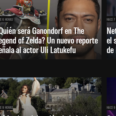
E 6 HORAS
HACE 7
Quién será Ganondorf en The
Net
egend of Zelda? Un nuevo reporte
el 
eñala al actor Uli Latukefu
de 
E 9 HORAS
HACE 9