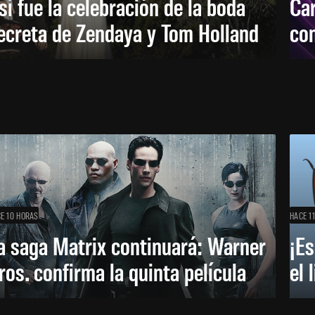
sí fue la celebración de la boda
Car
ecreta de Zendaya y Tom Holland
con
E 10 HORAS
HACE 1
a saga Matrix continuará: Warner
¡Es
ros. confirma la quinta película
el 