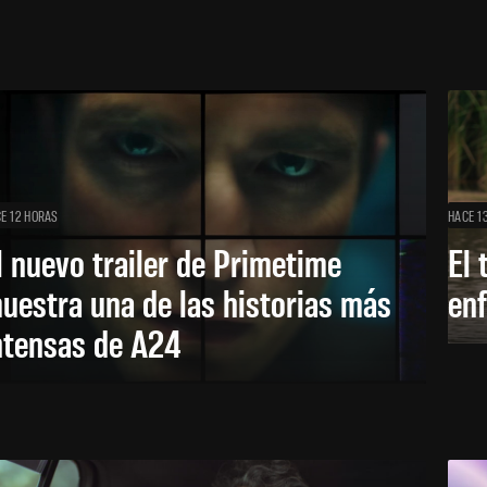
E 12 HORAS
HACE 1
l nuevo trailer de Primetime
El 
uestra una de las historias más
enf
ntensas de A24