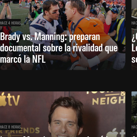
HACE 4 HORAS
HAC
Brady vs. Manning: preparan
¿
documental sobre la rivalidad que
L
marcó la NFL
s
HACE 8 HORAS
HAC