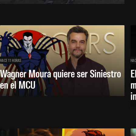
HACE 11 HORAS
HAC
Wagner Moura quiere ser Siniestro
E
en el MCU
m
i