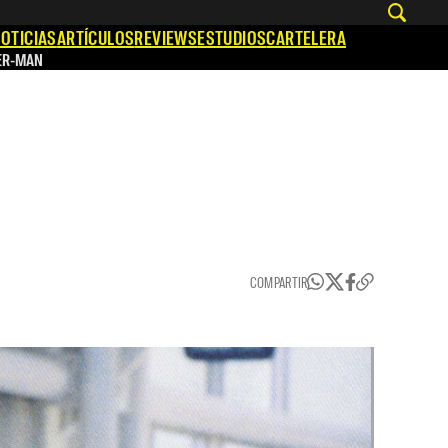
OTICIAS
ARTÍCULOS
REVIEWS
ESTUDIOS
CARTELERA
ER-MAN
COMPARTIR