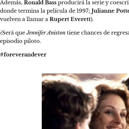
Además,
Ronald Bass
producirá la serie y coescri
donde termina la película de 1997;
Julianne Pott
vuelven a llamar a
Rupert Everett
).
¿Será que
Jennifer Aniston
tiene chances de regres
episodio piloto.
#foreverandever