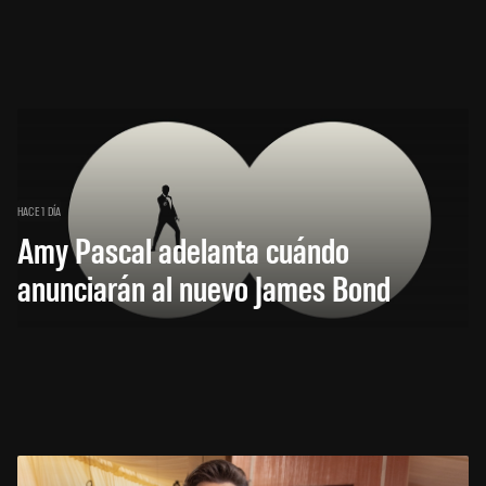
HACE 1 DÍA
Amy Pascal adelanta cuándo
anunciarán al nuevo James Bond