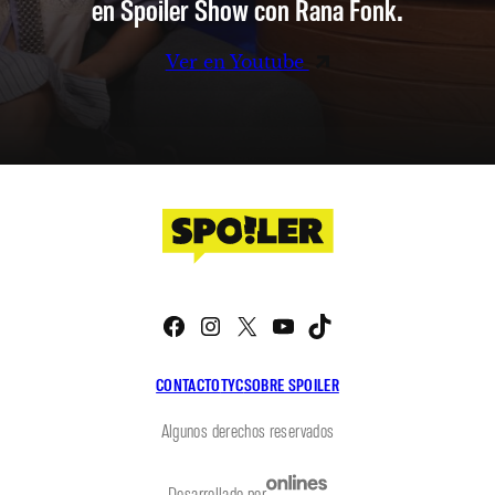
en Spoiler Show con Rana Fonk.
Ver en Youtube
Facebook
Instagram
X
YouTube
TikTok
CONTACTO
TYC
SOBRE SPOILER
Algunos derechos reservados
Desarrollado por