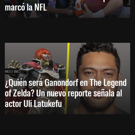
marcó la NFL
HACE 2 DÍAS
¿Quién será Ganondorf en The Legend
of Zelda? Un nuevo reporte señala al
actor Uli Latukefu