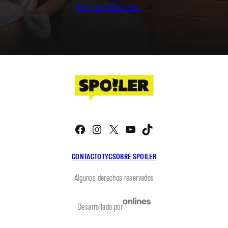
Ver en Youtube
Facebook
Instagram
X
YouTube
TikTok
CONTACTO
TYC
SOBRE SPOILER
Algunos derechos reservados
Desarrollado por