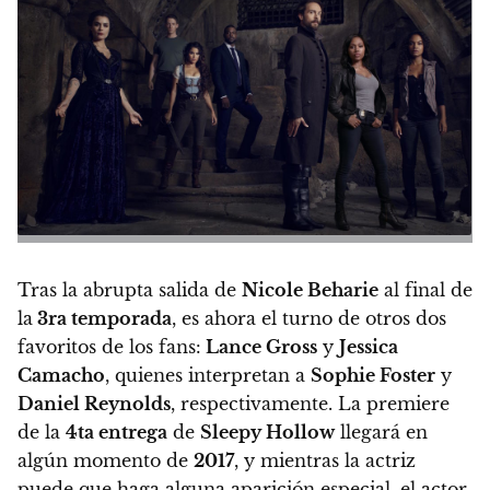
Tras la abrupta salida de
Nicole Beharie
al final de
la
3ra temporada
, es ahora el turno de otros dos
favoritos de los fans:
Lance Gross
y
Jessica
Camacho
,
quienes interpretan a
Sophie Foster
y
Daniel Reynolds
, respectivamente. La premiere
de la
4ta entrega
de
Sleepy Hollow
llegará en
algún momento de
2017
, y mientras la actriz
puede que haga alguna aparición especial, el actor