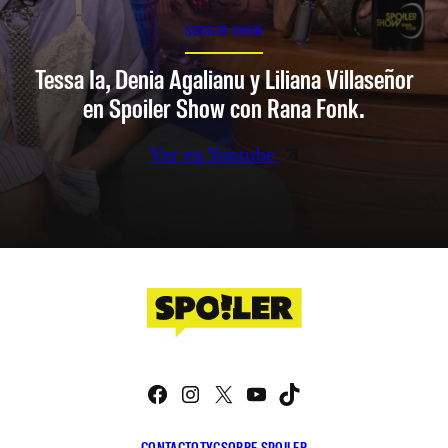
SPOILER SHOW
Tessa Ia, Denia Agalianu y Liliana Villaseñor
en Spoiler Show con Rana Fonk.
Ver en Youtube
Facebook
Instagram
X
YouTube
TikTok
CONTACTO
TYC
SOBRE SPOILER