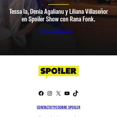
Tessa Ia, Denia Agalianu y Liliana Villaseñor
en Spoiler Show con Rana Fonk.
Ver en Youtube
Facebook
Instagram
X
YouTube
TikTok
CONTACTO
TYC
SOBRE SPOILER