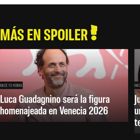
MÁS EN SPOILER
HACE 13 HORAS
HAC
Luca Guadagnino será la figura
J
homenajeada en Venecia 2026
u
t