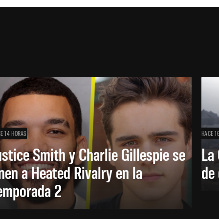
E 14 HORAS
HACE 1
ustice Smith y Charlie Gillespie se
La 
nen a Heated Rivalry en la
de 
emporada 2