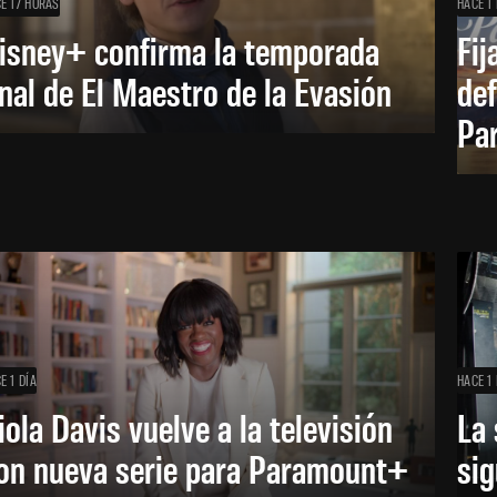
E 17 HORAS
HACE 1 
isney+ confirma la temporada
Fij
inal de El Maestro de la Evasión
def
Pa
E 1 DÍA
HACE 1 
iola Davis vuelve a la televisión
La 
on nueva serie para Paramount+
sig