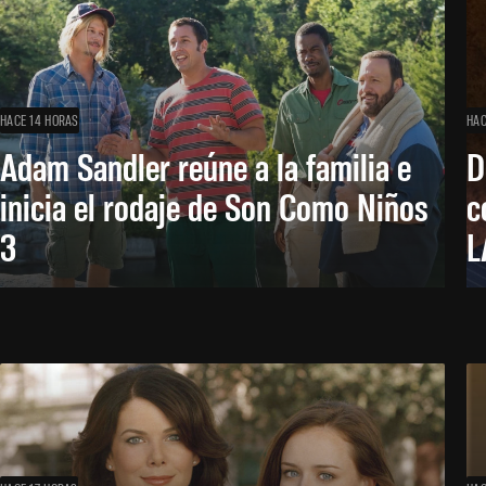
HACE 14 HORAS
HAC
Adam Sandler reúne a la familia e
D
inicia el rodaje de Son Como Niños
c
3
L