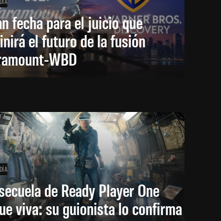
DÍA
an fecha para el juicio que
inirá el futuro de la fusión
ramount-WBD
DÍA
secuela de Ready Player One
ue viva: su guionista lo confirma