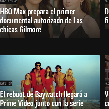
HACE 17 HORAS
HAC
HBO Max prepara el primer
D
documental autorizado de Las
f
chicas Gilmore
HACE 1 DÍA
HAC
El reboot de Baywatch llegará a
V
Prime Video junto con la serie
c