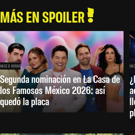
MÁS EN SPOILER
HACE 6 HORAS
HAC
Segunda nominación en La Casa de
¿
los Famosos México 2026: así
a
quedó la placa
l
p