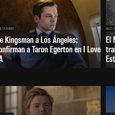
E 14 HORAS
HACE 1
e Kingsman a Los Ángeles:
El 
onfirman a Taron Egerton en I Love
tra
A
Es