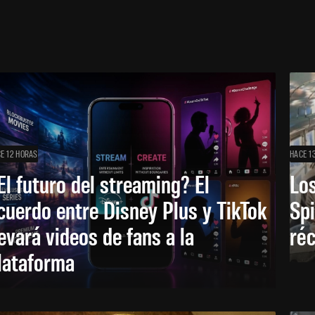
E 12 HORAS
HACE 1
El futuro del streaming? El
Los
cuerdo entre Disney Plus y TikTok
Sp
levará videos de fans a la
réc
lataforma