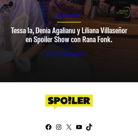
SPOILER SHOW
Tessa Ia, Denia Agalianu y Liliana Villaseñor
en Spoiler Show con Rana Fonk.
Ver en Youtube
Facebook
Instagram
X
YouTube
TikTok