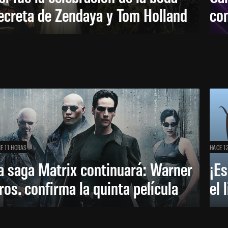
ecreta de Zendaya y Tom Holland
con
E 11 HORAS
HACE 1
a saga Matrix continuará: Warner
¡Es
ros. confirma la quinta película
el 