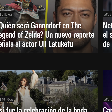
E 7 HORAS
HACE 8
Quién será Ganondorf en The
Net
egend of Zelda? Un nuevo reporte
el 
eñala al actor Uli Latukefu
de 
E 10 HORAS
HACE 1
sí fue la celebración de la boda
Car