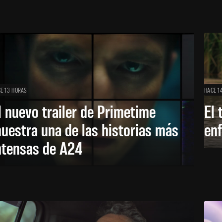
E 13 HORAS
HACE 1
l nuevo trailer de Primetime
El 
uestra una de las historias más
enf
ntensas de A24