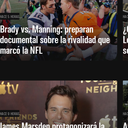
HACE 5 HORAS
HAC
Brady vs. Manning: preparan
¿
documental sobre la rivalidad que
L
marcó la NFL
s
HACE 9 HORAS
HAC
James Marsden protagonizará la
A