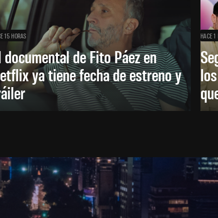
E 15 HORAS
HACE 1 
l documental de Fito Páez en
Se
etflix ya tiene fecha de estreno y
lo
ráiler
que