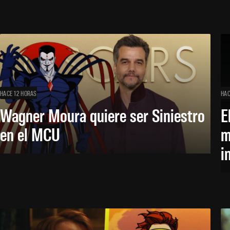
HACE 12 HORAS
HAC
Wagner Moura quiere ser Siniestro
E
en el MCU
m
i