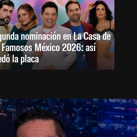
DÍA
gunda nominación en La Casa de
s Famosos México 2026: así
dó la placa