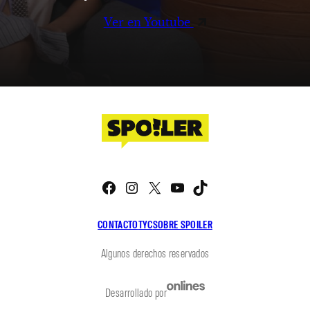
Ver en Youtube
Facebook
Instagram
X
YouTube
TikTok
CONTACTO
TYC
SOBRE SPOILER
Algunos derechos reservados
Desarrollado por