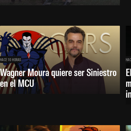
HACE 10 HORAS
HAC
Wagner Moura quiere ser Siniestro
E
en el MCU
m
i