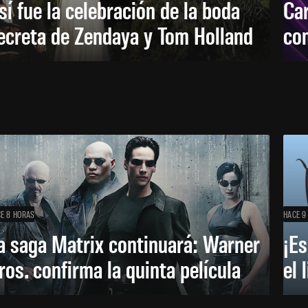
sí fue la celebración de la boda
Car
ecreta de Zendaya y Tom Holland
con
E 8 HORAS
HACE 9
a saga Matrix continuará: Warner
¡Es
ros. confirma la quinta película
el 