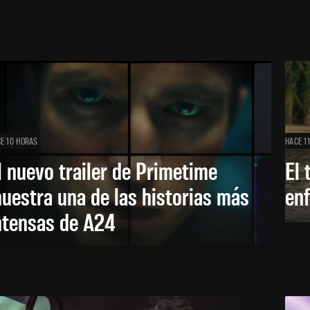
E 10 HORAS
HACE 1
l nuevo trailer de Primetime
El 
uestra una de las historias más
enf
ntensas de A24