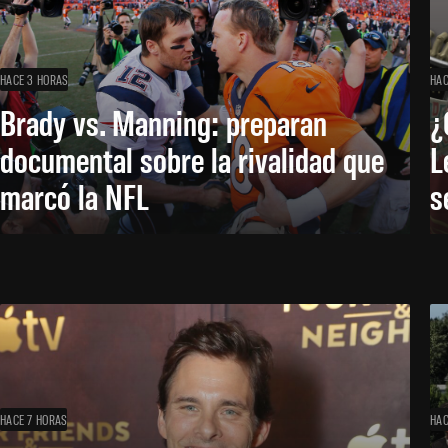
HACE 3 HORAS
HAC
Brady vs. Manning: preparan
¿
documental sobre la rivalidad que
L
marcó la NFL
s
HACE 7 HORAS
HAC