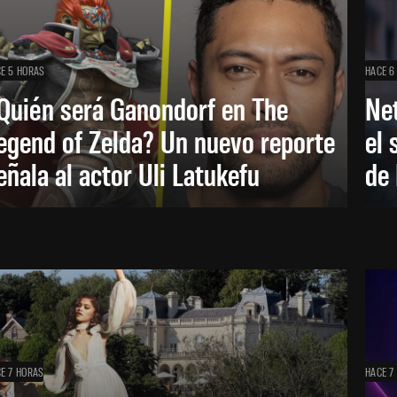
E 5 HORAS
HACE 6
Quién será Ganondorf en The
Net
egend of Zelda? Un nuevo reporte
el 
eñala al actor Uli Latukefu
de 
E 7 HORAS
HACE 7