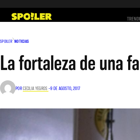
Saltar
al
TREND
contenido
SPOILER
NOTICIAS
La fortaleza de una fa
POR
CECILIA YEGROS
–
9 DE AGOSTO, 2017