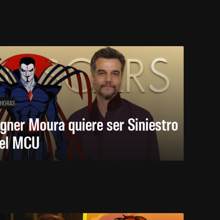
 HORAS
gner Moura quiere ser Siniestro
 el MCU