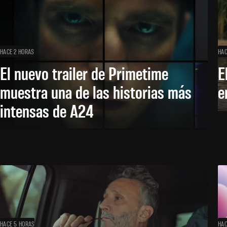
HACE 2 HORAS
HAC
El nuevo trailer de Primetime
E
muestra una de las historias más
e
intensas de A24
HACE 5 HORAS
HAC