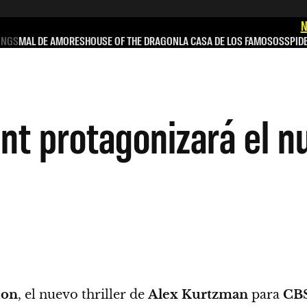
N
INGS
MAL DE AMORES
HOUSE OF THE DRAGON
LA CASA DE LOS FAMOSOS
SPID
nt protagonizará el nu
ion
, el nuevo thriller de
Alex Kurtzman
para
CB