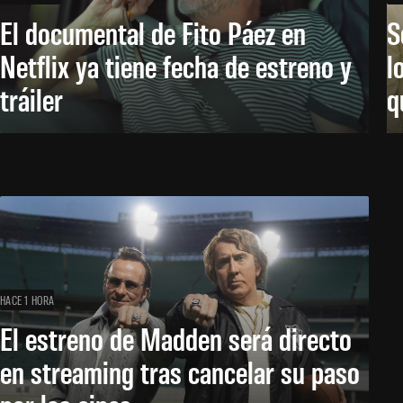
El documental de Fito Páez en
S
Netflix ya tiene fecha de estreno y
l
tráiler
q
HACE 1 HORA
El estreno de Madden será directo
en streaming tras cancelar su paso