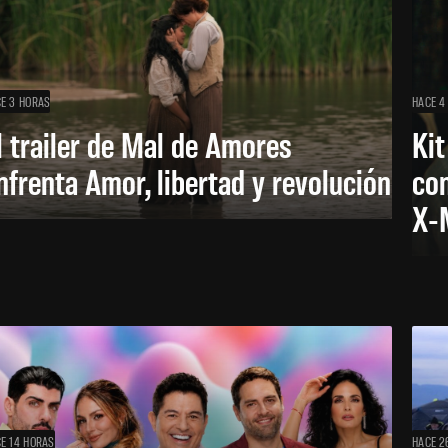
E 3 HORAS
HACE 4
l trailer de Mal de Amores
Kit
nfrenta Amor, libertad y revolución
con
X-
E 14 HORAS
HACE 2