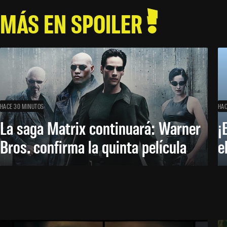
MÁS EN SPOILER
HACE 30 MINUTOS
HAC
La saga Matrix continuará: Warner
¡
Bros. confirma la quinta película
e