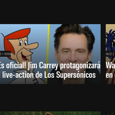
E 1 HORA
HACE 2
Es oficial! Jim Carrey protagonizará
Wa
l live-action de Los Supersónicos
en