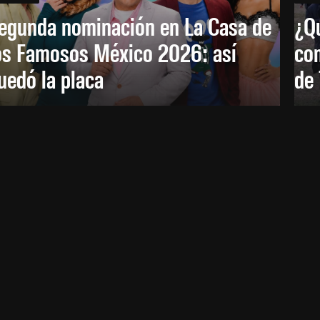
egunda nominación en La Casa de
¿Qu
os Famosos México 2026: así
co
uedó la placa
de