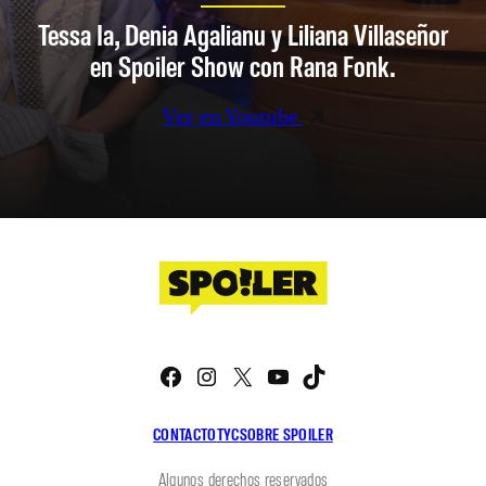
Tessa Ia, Denia Agalianu y Liliana Villaseñor
en Spoiler Show con Rana Fonk.
Ver en Youtube
Facebook
Instagram
X
YouTube
TikTok
CONTACTO
TYC
SOBRE SPOILER
Algunos derechos reservados