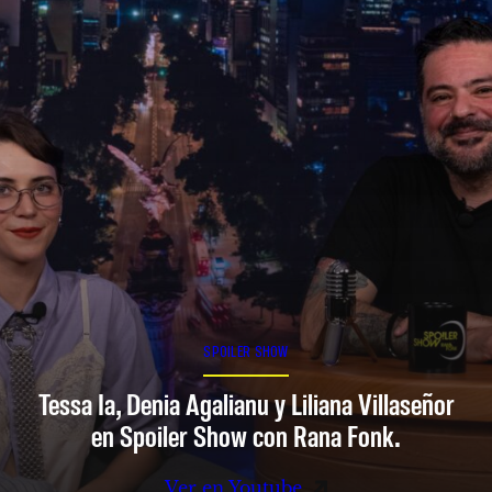
SPOILER SHOW
Tessa Ia, Denia Agalianu y Liliana Villaseñor
en Spoiler Show con Rana Fonk.
Ver en Youtube