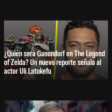
HACE 1 DÍA
¿Quién será Ganondorf en The Legend
of Zelda? Un nuevo reporte señala al
actor Uli Latukefu